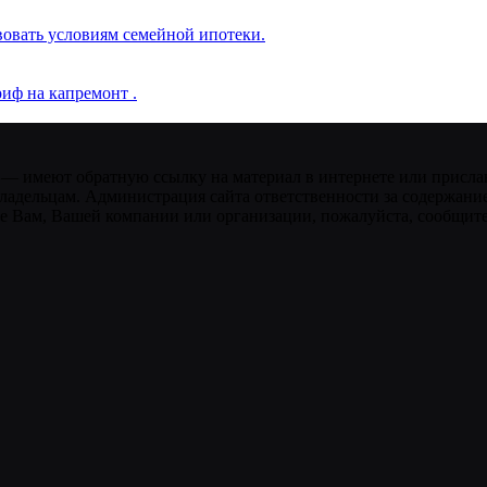
вовать условиям семейной ипотеки.
иф на капремонт .
 — имеют обратную ссылку на материал в интернете или присла
ладельцам. Администрация сайта ответственности за содержание
 Вам, Вашей компании или организации, пожалуйста, сообщите 