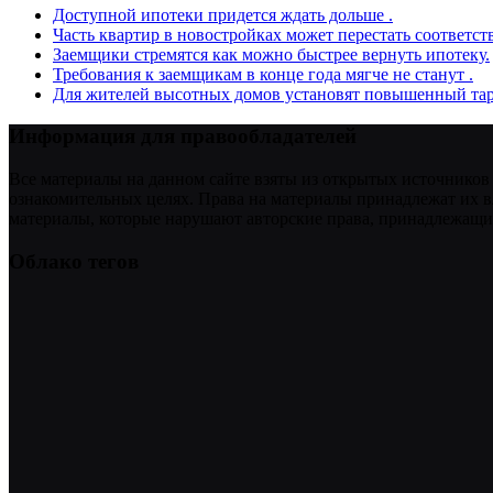
Доступной ипотеки придется ждать дольше .
Часть квартир в новостройках может перестать соответст
Заемщики стремятся как можно быстрее вернуть ипотеку.
Требования к заемщикам в конце года мягче не станут .
Для жителей высотных домов установят повышенный тар
Информация для правообладателей
Все материалы на данном сайте взяты из открытых источников
ознакомительных целях. Права на материалы принадлежат их в
материалы, которые нарушают авторские права, принадлежащие
Облако тегов