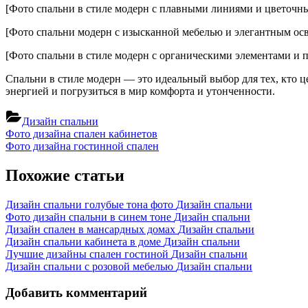
[Фото спальни в стиле модерн с плавными линиями и цветочны
[Фото спальни модерн с изысканной мебелью и элегантным ос
[Фото спальни в стиле модерн с органическими элементами и 
Спальни в стиле модерн — это идеальный выбор для тех, кто це
энергией и погрузиться в мир комфорта и утонченности.
Дизайн спальни
Навигация
Previous
Фото дизайна спален кабинетов
Post:
Next
Фото дизайна гостинной спален
по
Post:
записям
Похожие статьи
Дизайн спальни голубые тона фото
Дизайн спальни
Фото дизайн спальни в синем тоне
Дизайн спальни
Дизайн спален в мансардных домах
Дизайн спальни
Дизайн спальни кабинета в доме
Дизайн спальни
Лучшие дизайны спален гостиной
Дизайн спальни
Дизайн спальни с розовой мебелью
Дизайн спальни
Добавить комментарий