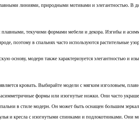
плавными линиями, природными мотивами и элегантностью. В диз
не
 плавными, текучими формами мебели и декора. Изгибы и асим
роде, поэтому в спальнях часто используются растительные узо
кую основу, модерн также характеризуется элегантностью и изы
является кровать. Выбирайте модели с мягким изголовьем, пла
 асимметричные формы или изогнутые ножки. Они часто украш
пальни в стиле модерн. Он может быть оснащен большим зеркал
стулья и кресла с изогнутыми спинками и подлокотниками. Они 