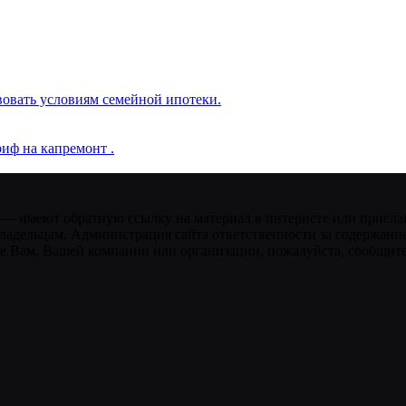
вовать условиям семейной ипотеки.
иф на капремонт .
 — имеют обратную ссылку на материал в интернете или присла
ладельцам. Администрация сайта ответственности за содержание
 Вам, Вашей компании или организации, пожалуйста, сообщите 