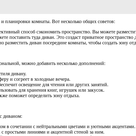
а и планировки комнаты. Вот несколько общих советов:
ективный способ сэкономить пространство. Вы можете разместит
жете поставить туда диван. Это создаст приватное пространство 
о разместить диван посередине комнаты, чтобы создать зону от
ональной, можно добавить несколько дополнений:
тиля дивану.
еру и согреет в холодные вечера.
еспечит освещение для чтения или других занятий.
ьзовать для хранения книг, игрушек или закусок.
акже поможет определить зону отдыха.
с диваном:
сом в сочетании с нейтральными цветами и уютными акцентами.
 с простыми линиями и акцентной стеной за ним.