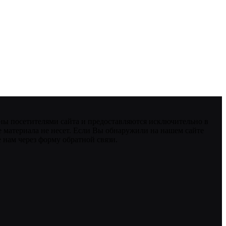
ны посетителями сайта и предоставляются исключительно в
 материала не несет. Если Вы обнаружили на нашем сайте
нам через форму обратной связи.