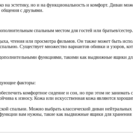
и
о на эстетику, но и на функциональность и комфорт. Диван мож
 общения с друзьями.
ом
ополнительным спальным местом для гостей или братьев/сестер.
дыха, чтения или просмотра фильмов. Он также может быть испол
ю спальню. Существует множество вариантов обивки и узоров, к
дополнительными функциями, такими как выдвижные ящики для
едующие факторы:
беспечить комфортное сидение и сон, но при этом не занимать 
тойчива к износу. Кожа или искусственная кожа являются хорош
ской спальни. Можно выбрать классический диван нейтральных т
 функции вам нужны, такие как выдвижные ящики для хранения