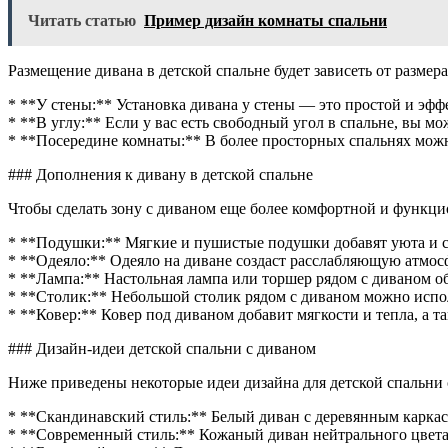
Читать статью
Пример дизайн комнаты спальни
Размещение дивана в детской спальне будет зависеть от размер
* **У стены:** Установка дивана у стены — это простой и эфф
* **В углу:** Если у вас есть свободный угол в спальне, вы мо
* **Посередине комнаты:** В более просторных спальнях можн
### Дополнения к дивану в детской спальне
Чтобы сделать зону с диваном еще более комфортной и функци
* **Подушки:** Мягкие и пушистые подушки добавят уюта и с
* **Одеяло:** Одеяло на диване создаст расслабляющую атмосф
* **Лампа:** Настольная лампа или торшер рядом с диваном об
* **Столик:** Небольшой столик рядом с диваном можно испол
* **Ковер:** Ковер под диваном добавит мягкости и тепла, а т
### Дизайн-идеи детской спальни с диваном
Ниже приведены некоторые идеи дизайна для детской спальни 
* **Скандинавский стиль:** Белый диван с деревянным карка
* **Современный стиль:** Кожаный диван нейтрального цвета