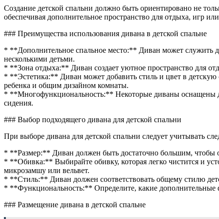
спальн
Создание детской спальни должно быть ориентировано не тольк
с
обеспечивая дополнительное пространство для отдыха, игр или
диван
### Преимущества использования дивана в детской спальне
* **Дополнительное спальное место:** Диван может служить д
несколькими детьми.
* **Зона отдыха:** Диван создает уютное пространство для от
* **Эстетика:** Диван может добавить стиль и цвет в детску
ребенка и общим дизайном комнаты.
* **Многофункциональность:** Некоторые диваны оснащены 
сидения.
### Выбор подходящего дивана для детской спальни
При выборе дивана для детской спальни следует учитывать сл
* **Размер:** Диван должен быть достаточно большим, чтобы о
* **Обивка:** Выбирайте обивку, которая легко чистится и ус
микрозамшу или вельвет.
* **Стиль:** Диван должен соответствовать общему стилю дет
* **Функциональность:** Определите, какие дополнительные
### Размещение дивана в детской спальне