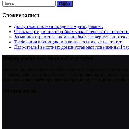
Найти:
Свежие записи
Доступной ипотеки придется ждать дольше .
Часть квартир в новостройках может перестать соответст
Заемщики стремятся как можно быстрее вернуть ипотеку.
Требования к заемщикам в конце года мягче не станут .
Для жителей высотных домов установят повышенный тар
Информация для правообладателей
Все материалы на данном сайте взяты из открытых источников
ознакомительных целях. Права на материалы принадлежат их в
материалы, которые нарушают авторские права, принадлежащие
Облако тегов