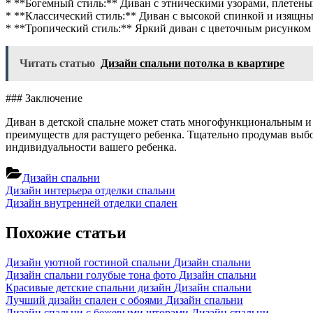
* **Богемный стиль:** Диван с этническими узорами, плетен
* **Классический стиль:** Диван с высокой спинкой и изящны
* **Тропический стиль:** Яркий диван с цветочным рисунком 
Читать статью
Дизайн спальни потолка в квартире
### Заключение
Диван в детской спальне может стать многофункциональным и
преимуществ для растущего ребенка. Тщательно продумав выбо
индивидуальности вашего ребенка.
Дизайн спальни
Навигация
Previous
Дизайн интерьера отделки спальни
Post:
Next
Дизайн внутренней отделки спален
по
Post:
записям
Похожие статьи
Дизайн уютной гостиной спальни
Дизайн спальни
Дизайн спальни голубые тона фото
Дизайн спальни
Красивые детские спальни дизайн
Дизайн спальни
Лучший дизайн спален с обоями
Дизайн спальни
Дизайн спальни с бежевыми шторами
Дизайн спальни