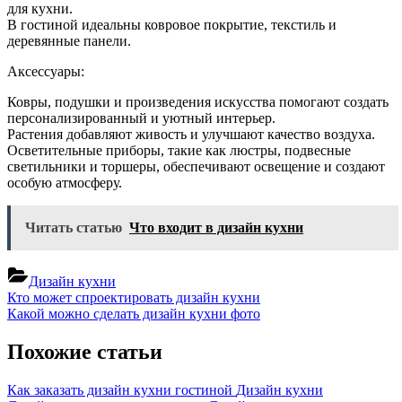
для кухни.
В гостиной идеальны ковровое покрытие, текстиль и
деревянные панели.
Аксессуары:
Ковры, подушки и произведения искусства помогают создать
персонализированный и уютный интерьер.
Растения добавляют живость и улучшают качество воздуха.
Осветительные приборы, такие как люстры, подвесные
светильники и торшеры, обеспечивают освещение и создают
особую атмосферу.
Читать статью
Что входит в дизайн кухни
Дизайн кухни
Навигация
Previous
Кто может спроектировать дизайн кухни
Post:
Next
Какой можно сделать дизайн кухни фото
по
Post:
записям
Похожие статьи
Как заказать дизайн кухни гостиной
Дизайн кухни