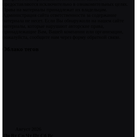
предоставляются исключительно в ознакомительных целях.
Права на материалы принадлежат их владельцам.
Администрация сайта ответственности за содержание
материала не несет. Если Вы обнаружили на нашем сайте
материалы, которые нарушают авторские права,
принадлежащие Вам, Вашей компании или организации,
пожалуйста, сообщите нам через форму обратной связи.
Облако тегов
Август 2026
Пн
Вт
Ср
Чт
Пт
Сб
Вс