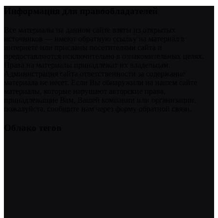
Информация для правообладателей
Все материалы на данном сайте взяты из открытых
источников — имеют обратную ссылку на материал в
интернете или присланы посетителями сайта и
предоставляются исключительно в ознакомительных целях.
Права на материалы принадлежат их владельцам.
Администрация сайта ответственности за содержание
материала не несет. Если Вы обнаружили на нашем сайте
материалы, которые нарушают авторские права,
принадлежащие Вам, Вашей компании или организации,
пожалуйста, сообщите нам через форму обратной связи.
Облако тегов