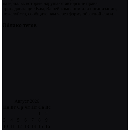
материалы, которые нарушают авторские права,
принадлежащие Вам, Вашей компании или организации,
пожалуйста, сообщите нам через форму обратной связи.
Облако тегов
Август 2026
Пн
Вт
Ср
Чт
Пт
Сб
Вс
1
2
3
4
5
6
7
8
9
10
11
12
13
14
15
16