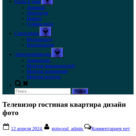
Полы в доме
sub-
menu
Ламинат
Линолеум
Паркет
Стяжка пола
Toggle
Сантехника
sub-
menu
Водопровод
Канализация
Toggle
Электропроводка
sub-
menu
Заземление
Монтаж выключателей
Монтаж освещения
Монтаж розеток
Toggle
search
Найти:
form
Телевизор гостиная квартира дизайн
фото
Posted
By
к
12 апреля 2024
gotwood_admin
Комментариев
нет
on
записи