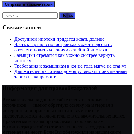
Найти:
Свежие записи
Доступной ипотеки придется ждать дольше .
Часть квартир в новостройках может перестать
соответствовать условиям семейной ипотеки.
Заемщики стремятся как можно быстрее вернуть
ипотеку.
Требования к заемщикам в конце года мягче не станут .
Для жителей высотных домов установят повышенный
тариф на капремонт .
Информация для правообладателей
Все материалы на данном сайте взяты из открытых
источников — имеют обратную ссылку на материал в
интернете или присланы посетителями сайта и
предоставляются исключительно в ознакомительных целях.
Права на материалы принадлежат их владельцам.
Администрация сайта ответственности за содержание
материала не несет. Если Вы обнаружили на нашем сайте