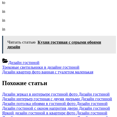
Телеви
to
гостин
кварти
in
дизайн
фото
in
in
Читать статью
Кухня гостиная с серыми обоями
дизайн
Дизайн гостиной
Навигация
Previous
Трековые светильники в дизайне гостиной
Post:
Next
Дизайн квартир фото ванная с туалетом маленькая
по
Post:
записям
Похожие статьи
Дизайн зеркал в интерьере гостиной фото
Дизайн гостиной
Дизайн интерьер гостиная с двумя дверьми
Дизайн гостиной
Дизайн потолка обоями в гостиной фото
Дизайн гостиной
Дизайн гостиной с окном напротив двери
Дизайн гостиной
Яркий дизайн гостиной в квартире фото
Дизайн гостиной