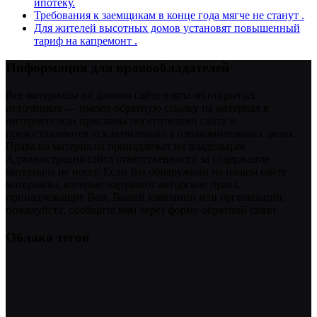
ипотеку.
Требования к заемщикам в конце года мягче не станут .
Для жителей высотных домов установят повышенный
тариф на капремонт .
Информация для правообладателей
Все материалы на данном сайте взяты из открытых
источников — имеют обратную ссылку на материал в
интернете или присланы посетителями сайта и
предоставляются исключительно в ознакомительных целях.
Права на материалы принадлежат их владельцам.
Администрация сайта ответственности за содержание
материала не несет. Если Вы обнаружили на нашем сайте
материалы, которые нарушают авторские права,
принадлежащие Вам, Вашей компании или организации,
пожалуйста, сообщите нам через форму обратной связи.
Облако тегов