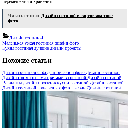
перемещения и хранения
Читать статью
Дизайн гостиной в сиреневом тоне
фото
Дизайн гостиной
Навигация
Previous
Маленькая узкая гостиная дизайн фото
Post:
Next
Кухня гостиная лучшие дизайн проекты
по
Post:
записям
Похожие статьи
Дизайн гостиной с обеденной зоной фото
Дизайн гостиной
Дизайн с комнатными цветами в гостиной
Дизайн гостиной
Варианты дизайн проектов кухни гостиной
Дизайн гостиной
Дизайн гостиной в квартирах фотографии
Дизайн гостиной