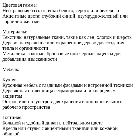
гостин
Цветовая гамма:
дизайн
Нейтральная база: оттенки белого, серого или бежевого
интерь
Акцентные цвета: глубокий синий, изумрудно-зеленый или
пик
горчично-желтый
Материалы:
Текстиль: натуральные ткани, такие как лен, хлопок и шерсть
Дерево: натуральное или окрашенное дерево для создания
тепла и органичности
Металлика: золотые, бронзовые или черные акценты для
добавления изысканности
Мебель:
Кухня:
Кухонная мебель с гладкими фасадами и встроенной техникой
Деревянная столешница с мраморным или кварцевым
акцентом
Остров или полуостров для хранения и дополнительного
рабочего пространства
Гостиная:
Большой и удобный диван в нейтральном цвете
Кресла или стулья с акцентными тканями или кожаной
обивкой