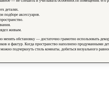
авное — не спешить и учитывать особенности помещения: его р
ех деталях.
и подборе аксессуаров.
пространство.
вания.
лядел живым.
но менять обстановку — достаточно грамотно использовать де
нков и фактур. Когда пространство наполнено продуманными дет
можно подчеркнуть стиль комнаты, добиться визуального равнов