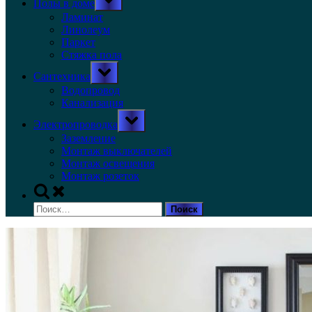
Полы в доме
sub-
menu
Ламинат
Линолеум
Паркет
Стяжка пола
Toggle
Сантехника
sub-
menu
Водопровод
Канализация
Toggle
Электропроводка
sub-
menu
Заземление
Монтаж выключателей
Монтаж освещения
Монтаж розеток
Toggle
search
Найти:
form