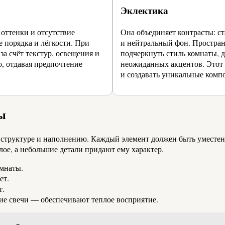
Эклектика
 оттенки и отсутствие
Она объединяет контрасты: с
 порядка и лёгкости. При
и нейтральный фон. Пространс
а счёт текстур, освещения и
подчеркнуть стиль комнаты, 
, отдавая предпочтение
неожиданных акцентов. Этот 
и создавать уникальные комп
ы
к структуре и наполнению. Каждый элемент должен быть уместе
лое, а небольшие детали придают ему характер.
омнаты.
ет.
т.
ие свечи — обеспечивают теплое восприятие.