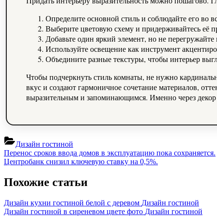
Придать интерьеру выразительность можно пошагово. Гл
Определите основной стиль и соблюдайте его во вс
Выберите цветовую схему и придерживайтесь её пр
Добавьте один яркий элемент, но не перегружайте 
Используйте освещение как инструмент акцентиро
Объедините разные текстуры, чтобы интерьер выг
Чтобы подчеркнуть стиль комнаты, не нужно кардиналь
вкус и создают гармоничное сочетание материалов, отте
выразительным и запоминающимся. Именно через декор 
Дизайн гостиной
Навигация
Previous
Перенос сроков ввода домов в эксплуатацию пока сохраняется.
Post:
Next
Центробанк снизил ключевую ставку на 0,5%.
по
Post:
записям
Похожие статьи
Дизайн кухни гостиной белой с деревом
Дизайн гостиной
Дизайн гостиной в сиреневом цвете фото
Дизайн гостиной