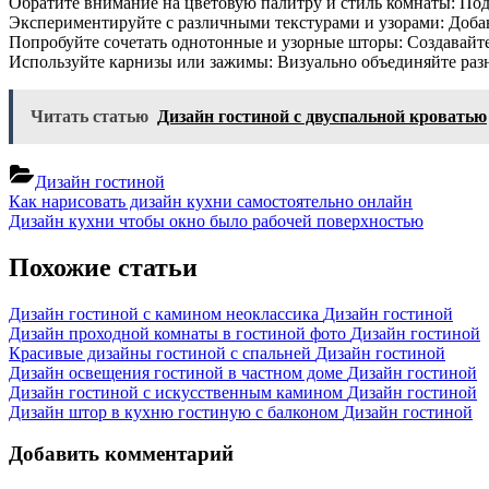
Обратите внимание на цветовую палитру и стиль комнаты: По
Экспериментируйте с различными текстурами и узорами: Добавл
Попробуйте сочетать однотонные и узорные шторы: Создавайт
Используйте карнизы или зажимы: Визуально объединяйте раз
Читать статью
Дизайн гостиной с двуспальной кроватью
Дизайн гостиной
Навигация
Previous
Как нарисовать дизайн кухни самостоятельно онлайн
Post:
Next
Дизайн кухни чтобы окно было рабочей поверхностью
по
Post:
записям
Похожие статьи
Дизайн гостиной с камином неоклассика
Дизайн гостиной
Дизайн проходной комнаты в гостиной фото
Дизайн гостиной
Красивые дизайны гостиной с спальней
Дизайн гостиной
Дизайн освещения гостиной в частном доме
Дизайн гостиной
Дизайн гостиной с искусственным камином
Дизайн гостиной
Дизайн штор в кухню гостиную с балконом
Дизайн гостиной
Добавить комментарий