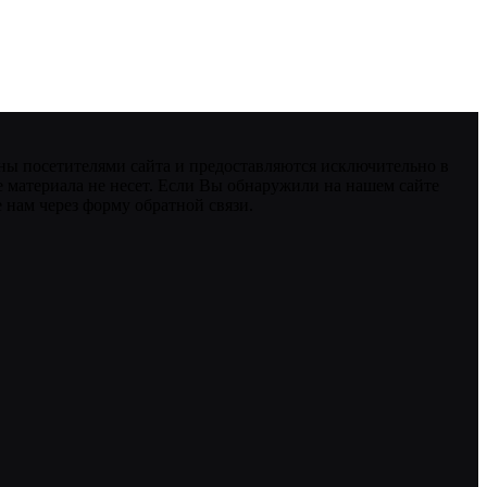
ны посетителями сайта и предоставляются исключительно в
 материала не несет. Если Вы обнаружили на нашем сайте
нам через форму обратной связи.