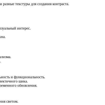
 разные текстуры для создания контраста.
изуальный интерес.
кна.
ализма.
.
ьность и функциональность.
лектичного шика.
ременного обновления.
ния светом.