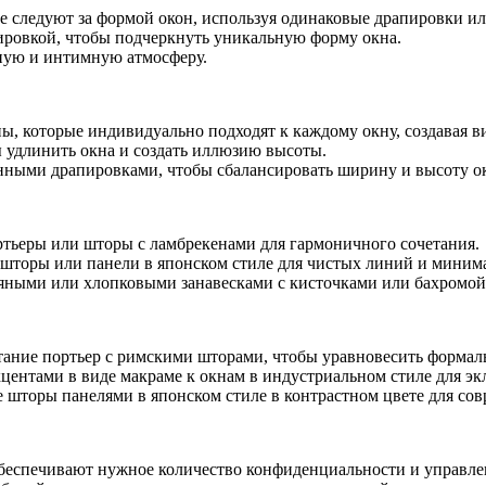
 следуют за формой окон, используя одинаковые драпировки или
ную
ровкой, чтобы подчеркнуть уникальную форму окна.
тную и интимную атмосферу.
ми
и
, которые индивидуально подходят к каждому окну, создавая в
ы удлинить окна и создать иллюзию высоты.
енными драпировками, чтобы сбалансировать ширину и высоту о
тьеры или шторы с ламбрекенами для гармоничного сочетания.
шторы или панели в японском стиле для чистых линий и миним
яными или хлопковыми занавесками с кисточками или бахромой
тание портьер с римскими шторами, чтобы уравновесить формал
центами в виде макраме к окнам в индустриальном стиле для эк
шторы панелями в японском стиле в контрастном цвете для сов
еспечивают нужное количество конфиденциальности и управле