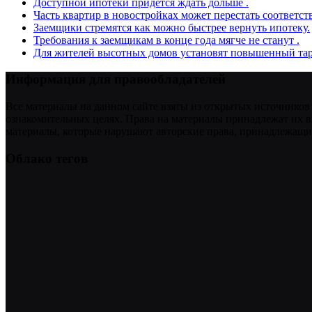
Доступной ипотеки придется ждать дольше .
Часть квартир в новостройках может перестать соответст
Заемщики стремятся как можно быстрее вернуть ипотеку.
Требования к заемщикам в конце года мягче не станут .
Для жителей высотных домов установят повышенный тар
Информация для правообладателей
Все материалы на данном сайте взяты из открытых источников
ознакомительных целях. Права на материалы принадлежат их в
материалы, которые нарушают авторские права, принадлежащие
Облако тегов