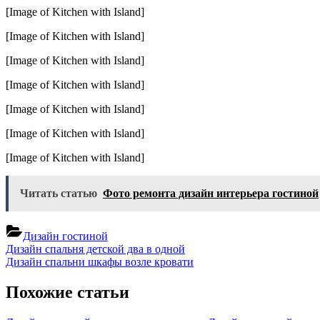
с
[Image of Kitchen with Island]
остров
гостин
[Image of Kitchen with Island]
фото
[Image of Kitchen with Island]
[Image of Kitchen with Island]
[Image of Kitchen with Island]
[Image of Kitchen with Island]
[Image of Kitchen with Island]
Читать статью
Фото ремонта дизайн интерьера гостиной
Дизайн гостиной
Навигация
Previous
Дизайн спальня детской два в одной
Post:
Next
Дизайн спальни шкафы возле кровати
по
Post:
записям
Похожие статьи