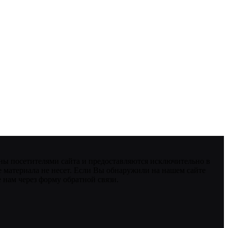
ны посетителями сайта и предоставляются исключительно в
 материала не несет. Если Вы обнаружили на нашем сайте
нам через форму обратной связи.