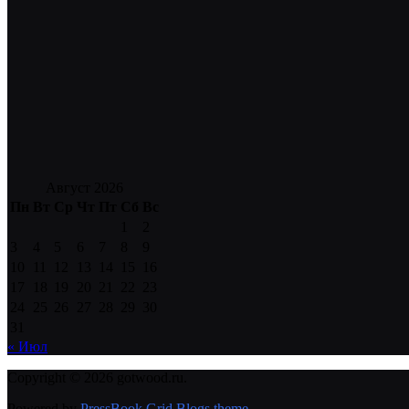
Август 2026
Пн
Вт
Ср
Чт
Пт
Сб
Вс
1
2
3
4
5
6
7
8
9
10
11
12
13
14
15
16
17
18
19
20
21
22
23
24
25
26
27
28
29
30
31
« Июл
Copyright © 2026 gotwood.ru.
Powered by
PressBook Grid Blogs theme