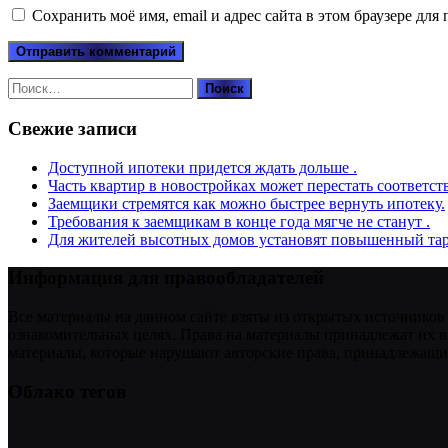
Сохранить моё имя, email и адрес сайта в этом браузере д
Найти:
Свежие записи
Доступной ипотеки придется ждать дольше .
Часть квартир в новостройках может перестать соответст
Заемщики стремятся как можно быстрее вернуть ипотеку.
Требования к заемщикам в конце года мягче не станут .
Для жителей высотных домов установят повышенный тар
Информация для правообладателей
Все материалы на данном сайте взяты из открытых источников
ознакомительных целях. Права на материалы принадлежат их в
материалы, которые нарушают авторские права, принадлежащие
Облако тегов