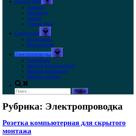
Полы в доме
sub-
menu
Ламинат
Линолеум
Паркет
Стяжка пола
Toggle
Сантехника
sub-
menu
Водопровод
Канализация
Toggle
Электропроводка
sub-
menu
Заземление
Монтаж выключателей
Монтаж освещения
Монтаж розеток
Toggle
search
Найти:
form
Рубрика:
Электропроводка
Розетка компьютерная для скрытого
монтажа